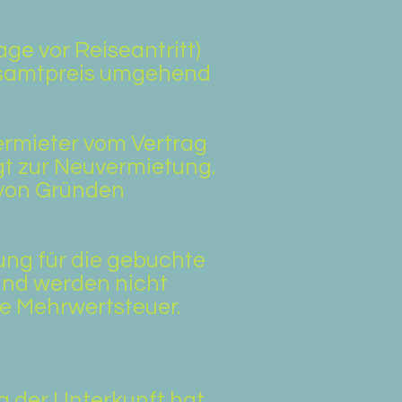
age vor Reiseantritt)
Gesamtpreis umgehend
ermieter vom Vertrag
igt zur Neuvermietung.
 von Gründen
ung für die gebuchte
und werden nicht
he Mehrwertsteuer.
g der Unterkunft hat