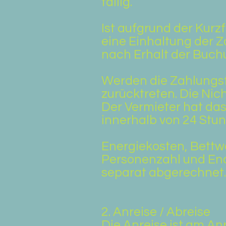
fällig.
Ist aufgrund der Kurzf
eine Einhaltung der 
nach Erhalt der Buchu
Werden die Zahlungsfr
zurücktreten. Die Nic
Der Vermieter hat da
innerhalb von 24 Stun
Energiekosten, Bettw
Personenzahl und End
separat abgerechnet.
2. Anreise / Abreise
Die Anreise ist am An