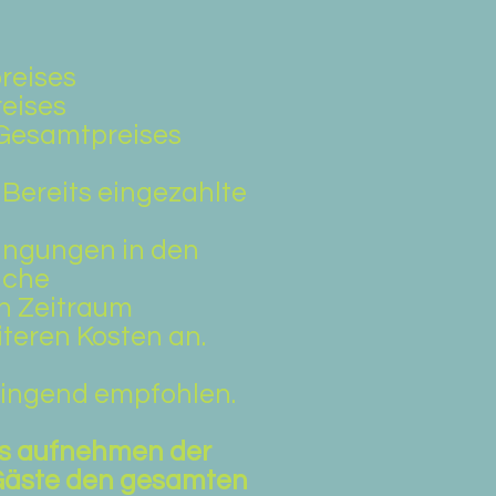
reises
reises
s Gesamtpreises
 Bereits eingezahlte
dingungen in den
liche
en Zeitraum
iteren Kosten an.
dringend empfohlen.
as aufnehmen der
 Gäste den gesamten